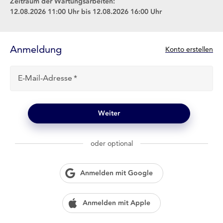
Zeitraum der Wartungsarbeiten:
12.08.2026 11:00 Uhr bis 12.08.2026 16:00 Uhr
Anmelde-
Formular
Anmeldung
N
Konto erstellen
e
u
E-Mail-Adresse
b
e
i
l
Weiter
o
g
w
oder optional
i
e
n
Anmelden mit Google
?
Anmelden mit Apple