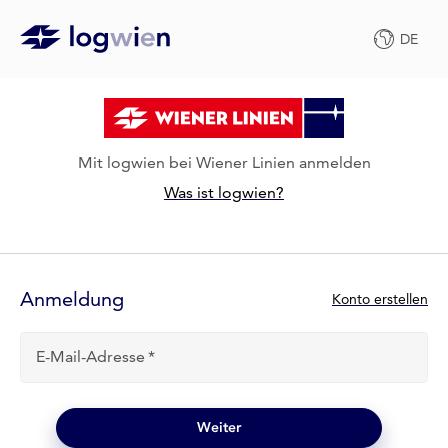
DE
Mit logwien bei Wiener Linien anmelden
Was ist logwien?
Anmelde-
Formular
Anmeldung
N
Konto erstellen
e
u
E-Mail-Adresse
b
e
i
l
Weiter
o