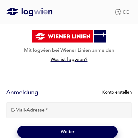
DE
Mit logwien bei Wiener Linien anmelden
Was ist logwien?
Anmelde-
Formular
Anmeldung
N
Konto erstellen
e
u
E-Mail-Adresse
b
e
i
l
Weiter
o