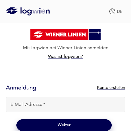
DE
Mit logwien bei Wiener Linien anmelden
Was ist logwien?
Anmelde-
Formular
Anmeldung
N
Konto erstellen
e
u
E-Mail-Adresse
b
e
i
l
Weiter
o