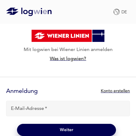
DE
Mit logwien bei Wiener Linien anmelden
Was ist logwien?
Anmelde-
Formular
Anmeldung
N
Konto erstellen
e
u
E-Mail-Adresse
b
e
i
l
Weiter
o