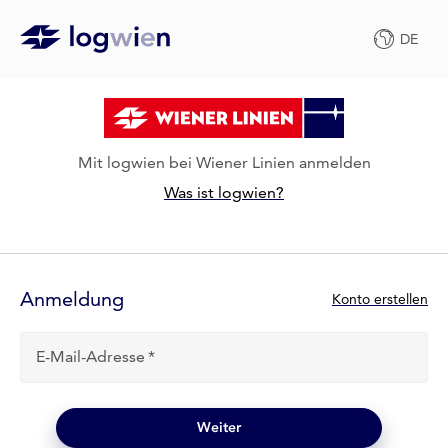
DE
Mit logwien bei Wiener Linien anmelden
Was ist logwien?
Anmelde-
Formular
Anmeldung
N
Konto erstellen
e
u
E-Mail-Adresse
b
e
i
l
Weiter
o