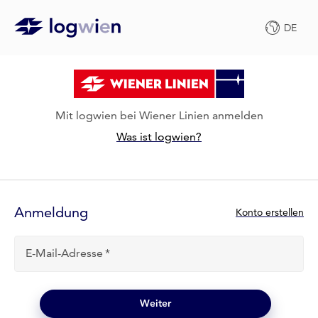
DE
Mit logwien bei Wiener Linien anmelden
Was ist logwien?
Anmelde-
Formular
Anmeldung
N
Konto erstellen
e
u
E-Mail-Adresse
b
e
i
l
Weiter
o