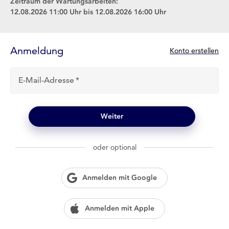
Zeitraum der Wartungsarbeiten:
12.08.2026 11:00 Uhr bis 12.08.2026 16:00 Uhr
Anmelde-
Formular
Anmeldung
N
Konto erstellen
e
u
E-Mail-Adresse
b
e
i
l
Weiter
o
g
w
oder optional
i
e
n
Anmelden mit Google
?
Anmelden mit Apple