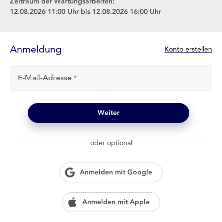
Zeitraum der Wartungsarbeiten:
12.08.2026 11:00 Uhr bis 12.08.2026 16:00 Uhr
Anmelde-
Formular
Anmeldung
N
Konto erstellen
e
u
E-Mail-Adresse
b
e
i
l
Weiter
o
g
w
oder optional
i
e
n
Anmelden mit Google
?
Anmelden mit Apple