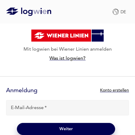
DE
Mit logwien bei Wiener Linien anmelden
Was ist logwien?
Anmelde-
Formular
Anmeldung
N
Konto erstellen
e
u
E-Mail-Adresse
b
e
i
l
Weiter
o