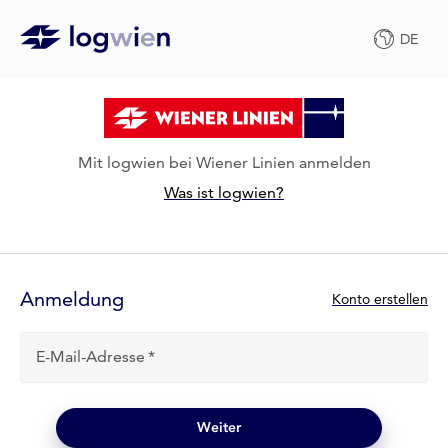
DE
Mit logwien bei Wiener Linien anmelden
Was ist logwien?
Anmelde-
Formular
Anmeldung
N
Konto erstellen
e
u
E-Mail-Adresse
b
e
i
l
Weiter
o