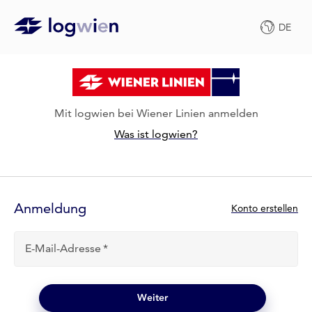
DE
Mit logwien bei Wiener Linien anmelden
Was ist logwien?
Anmelde-
Formular
Anmeldung
N
Konto erstellen
e
u
E-Mail-Adresse
b
e
i
l
Weiter
o