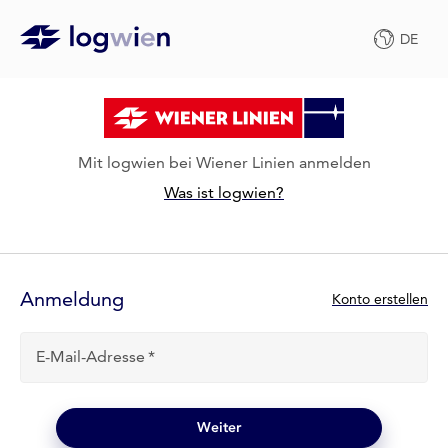
DE
Mit logwien bei Wiener Linien anmelden
Was ist logwien?
Anmelde-
Formular
Anmeldung
N
Konto erstellen
e
u
E-Mail-Adresse
b
e
i
l
Weiter
o