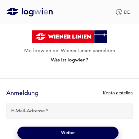
DE
Mit logwien bei Wiener Linien anmelden
Was ist logwien?
Anmelde-
Formular
Anmeldung
N
Konto erstellen
e
u
E-Mail-Adresse
b
e
i
l
Weiter
o