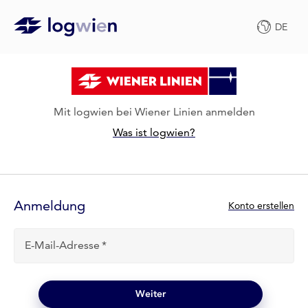
DE
Mit logwien bei Wiener Linien anmelden
Was ist logwien?
Anmelde-
Formular
Anmeldung
N
Konto erstellen
e
u
E-Mail-Adresse
b
e
i
l
Weiter
o