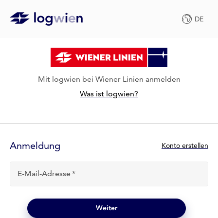
DE
Mit logwien bei Wiener Linien anmelden
Was ist logwien?
Anmelde-
Formular
Anmeldung
N
Konto erstellen
e
u
E-Mail-Adresse
b
e
i
l
Weiter
o