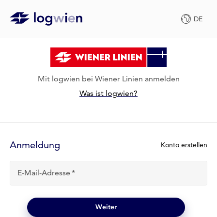
DE
Mit logwien bei Wiener Linien anmelden
Was ist logwien?
Anmelde-
Formular
Anmeldung
N
Konto erstellen
e
u
E-Mail-Adresse
b
e
i
l
Weiter
o