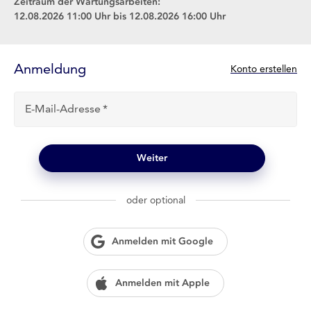
Zeitraum der Wartungsarbeiten:
12.08.2026 11:00 Uhr bis 12.08.2026 16:00 Uhr
Anmelde-
Formular
Anmeldung
N
Konto erstellen
e
u
E-Mail-Adresse
b
e
i
l
Weiter
o
g
w
oder optional
i
e
n
Anmelden mit Google
?
Anmelden mit Apple