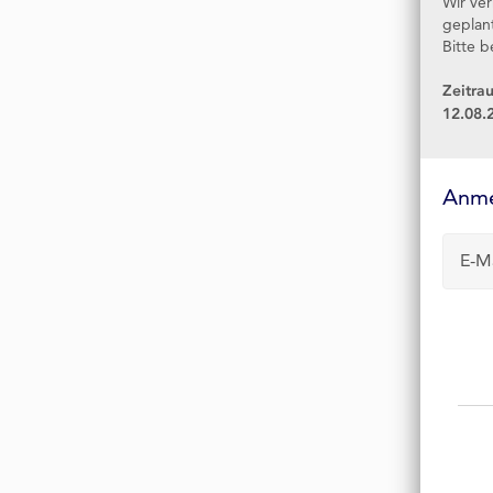
Wir ve
geplan
Bitte b
Zeitra
12.08.
Anmelde-
Formular
Anm
E-M