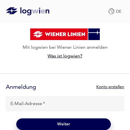
DE
Mit logwien bei Wiener Linien anmelden
Was ist logwien?
Anmelde-
Formular
Anmeldung
N
Konto erstellen
e
u
E-Mail-Adresse
b
e
i
l
Weiter
o