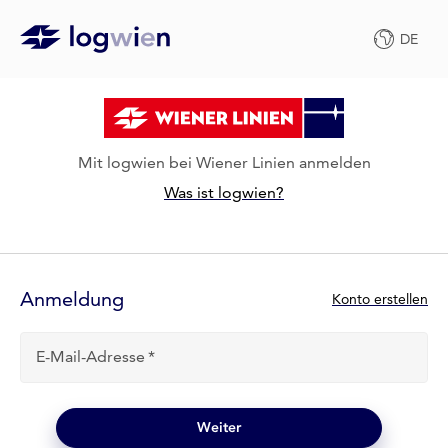
DE
Mit logwien bei Wiener Linien anmelden
Was ist logwien?
Anmelde-
Formular
Anmeldung
N
Konto erstellen
e
u
E-Mail-Adresse
b
e
i
l
Weiter
o