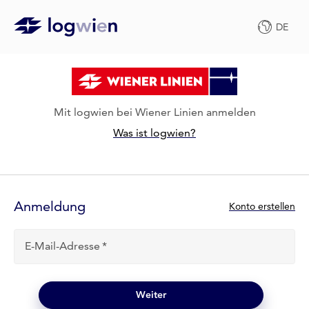
DE
Mit logwien bei Wiener Linien anmelden
Was ist logwien?
Anmelde-
Formular
Anmeldung
N
Konto erstellen
e
u
E-Mail-Adresse
b
e
i
l
Weiter
o