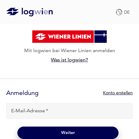
DE
Mit logwien bei Wiener Linien anmelden
Was ist logwien?
Anmelde-
Formular
Anmeldung
N
Konto erstellen
e
u
E-Mail-Adresse
b
e
i
l
Weiter
o