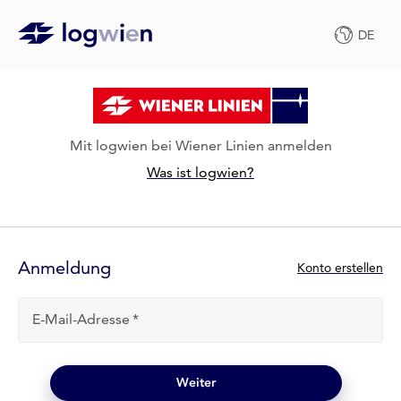
DE
Mit logwien bei Wiener Linien anmelden
Was ist logwien?
Anmelde-
Formular
Anmeldung
N
Konto erstellen
e
u
E-Mail-Adresse
b
e
i
l
Weiter
o