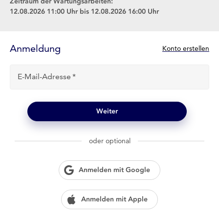
Zeitraum der Wartungsarbeiten:
12.08.2026 11:00 Uhr bis 12.08.2026 16:00 Uhr
Anmelde-
Formular
Anmeldung
N
Konto erstellen
e
u
E-Mail-Adresse
b
e
i
l
Weiter
o
g
w
oder optional
i
e
n
Anmelden mit Google
?
Anmelden mit Apple