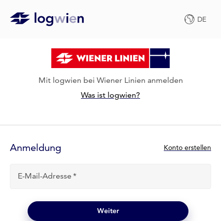
DE
Mit logwien bei Wiener Linien anmelden
Was ist logwien?
Anmelde-
Formular
Anmeldung
N
Konto erstellen
e
u
E-Mail-Adresse
b
e
i
l
Weiter
o