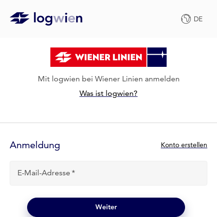
DE
Mit logwien bei Wiener Linien anmelden
Was ist logwien?
Anmelde-
Formular
Anmeldung
N
Konto erstellen
e
u
E-Mail-Adresse
b
e
i
l
Weiter
o