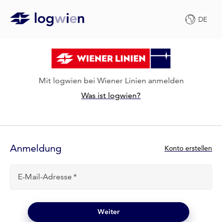
DE
Mit logwien bei Wiener Linien anmelden
Was ist logwien?
Anmelde-
Formular
Anmeldung
N
Konto erstellen
e
u
E-Mail-Adresse
b
e
i
l
Weiter
o