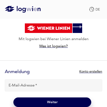
DE
Mit logwien bei Wiener Linien anmelden
Was ist logwien?
Anmelde-
Formular
Anmeldung
N
Konto erstellen
e
u
E-Mail-Adresse
b
e
i
l
Weiter
o