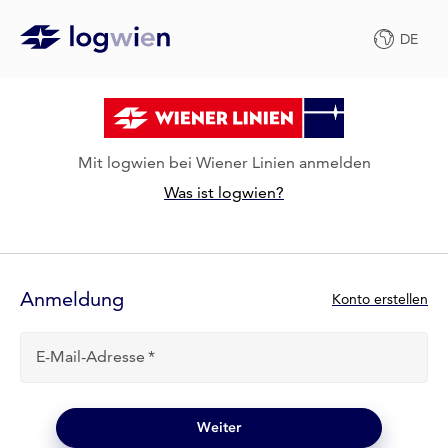
DE
Mit logwien bei Wiener Linien anmelden
Was ist logwien?
Anmelde-
Formular
Anmeldung
N
Konto erstellen
e
u
E-Mail-Adresse
b
e
i
l
Weiter
o