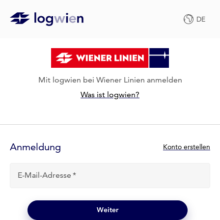
DE
Mit logwien bei Wiener Linien anmelden
Was ist logwien?
Anmelde-
Formular
Anmeldung
N
Konto erstellen
e
u
E-Mail-Adresse
b
e
i
l
Weiter
o