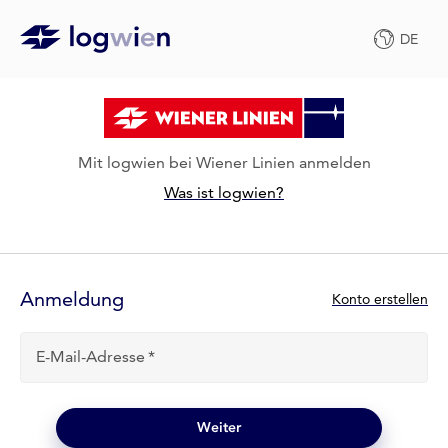
DE
Mit logwien bei Wiener Linien anmelden
Was ist logwien?
Anmelde-
Formular
Anmeldung
N
Konto erstellen
e
u
E-Mail-Adresse
b
e
i
l
Weiter
o