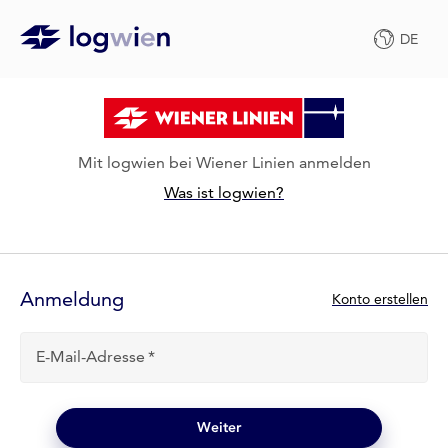
DE
Mit logwien bei Wiener Linien anmelden
Was ist logwien?
Anmelde-
Formular
Anmeldung
N
Konto erstellen
e
u
E-Mail-Adresse
b
e
i
l
Weiter
o