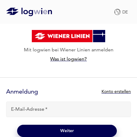
DE
Mit logwien bei Wiener Linien anmelden
Was ist logwien?
Anmelde-
Formular
Anmeldung
N
Konto erstellen
e
u
E-Mail-Adresse
b
e
i
l
Weiter
o