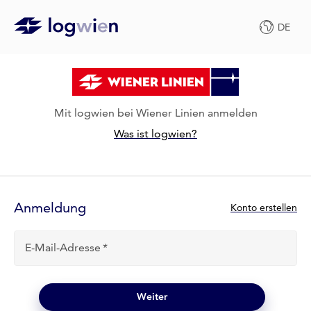
DE
Mit logwien bei Wiener Linien anmelden
Was ist logwien?
Anmelde-
Formular
Anmeldung
N
Konto erstellen
e
u
E-Mail-Adresse
b
e
i
l
Weiter
o