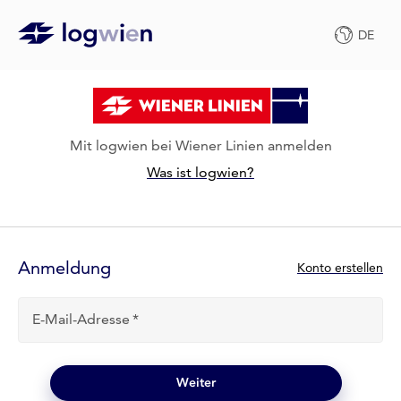
DE
Mit logwien bei Wiener Linien anmelden
Was ist logwien?
Anmelde-
Formular
Anmeldung
N
Konto erstellen
e
u
E-Mail-Adresse
b
e
i
l
Weiter
o