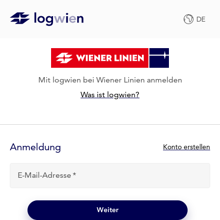
DE
Mit logwien bei Wiener Linien anmelden
Was ist logwien?
Anmelde-
Formular
Anmeldung
N
Konto erstellen
e
u
E-Mail-Adresse
b
e
i
l
Weiter
o