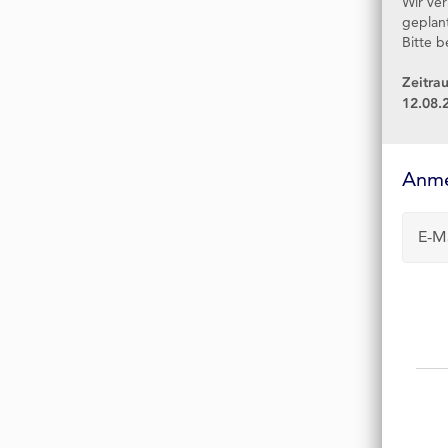
Wir ve
geplan
Bitte b
Zeitra
12.08.
Anmelde-
Formular
Anm
E-M