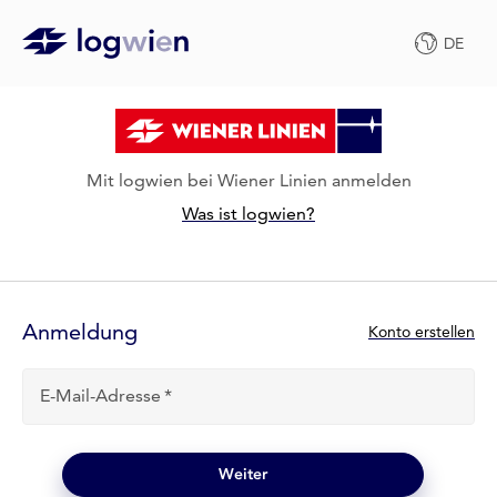
DE
Mit logwien bei Wiener Linien anmelden
Was ist logwien?
Anmelde-
Formular
Anmeldung
N
Konto erstellen
e
u
E-Mail-Adresse
b
e
i
l
Weiter
o