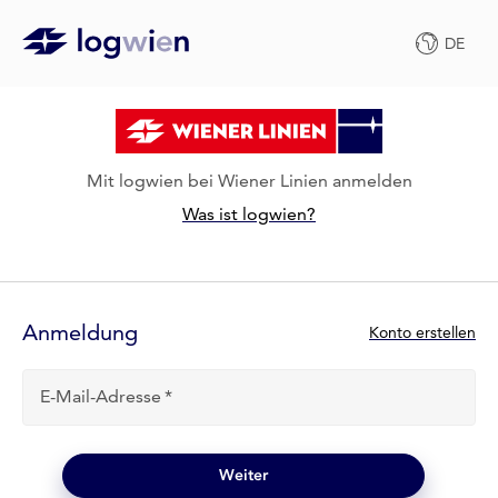
DE
Mit logwien bei Wiener Linien anmelden
Was ist logwien?
Anmelde-
Formular
Anmeldung
N
Konto erstellen
e
u
E-Mail-Adresse
b
e
i
l
Weiter
o