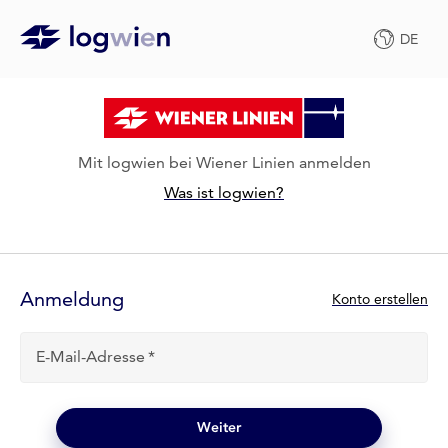
DE
Mit logwien bei Wiener Linien anmelden
Was ist logwien?
Anmelde-
Formular
Anmeldung
N
Konto erstellen
e
u
E-Mail-Adresse
b
e
i
l
Weiter
o