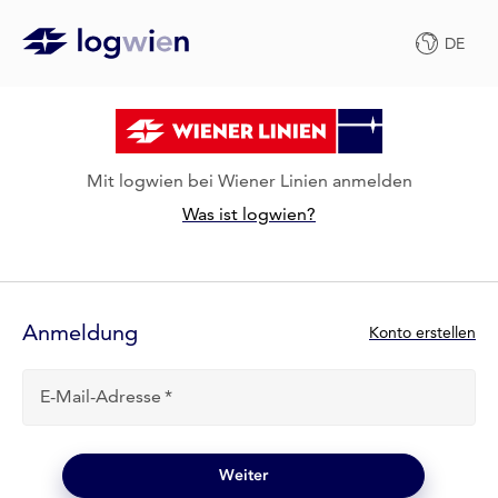
DE
Mit logwien bei Wiener Linien anmelden
Was ist logwien?
Anmelde-
Formular
Anmeldung
N
Konto erstellen
e
u
E-Mail-Adresse
b
e
i
l
Weiter
o