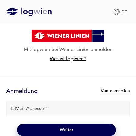
DE
Mit logwien bei Wiener Linien anmelden
Was ist logwien?
Anmelde-
Formular
Anmeldung
N
Konto erstellen
e
u
E-Mail-Adresse
b
e
i
l
Weiter
o