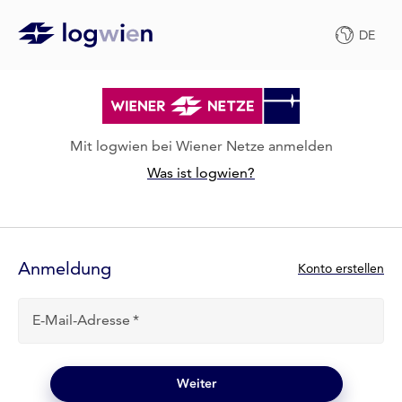
DE
Mit logwien bei Wiener Netze anmelden
Was ist logwien?
Anmelde-
Formular
Anmeldung
N
Konto erstellen
e
u
E-Mail-Adresse
b
e
i
l
Weiter
o