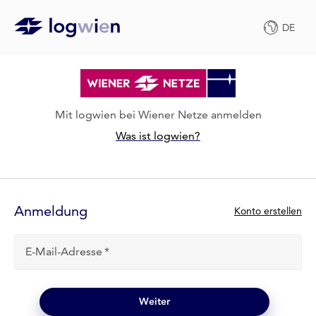
DE
Mit logwien bei Wiener Netze anmelden
Was ist logwien?
Anmelde-
Formular
Anmeldung
N
Konto erstellen
e
u
E-Mail-Adresse
b
e
i
l
Weiter
o