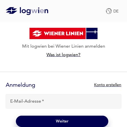
DE
Mit logwien bei Wiener Linien anmelden
Was ist logwien?
Anmelde-
Formular
Anmeldung
N
Konto erstellen
e
u
E-Mail-Adresse
b
e
i
l
Weiter
o